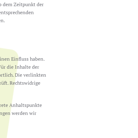
ab dem Zeitpunkt der
 entsprechenden
en.
einen Einfluss haben.
r die Inhalte der
rtlich. Die verlinkten
üft. Rechtswidrige
krete Anhaltspunkte
ungen werden wir