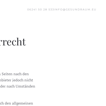
06241 50 28 533
INFO@GESUNDRAUM.EU
rrecht
n Seiten nach den
bieter jedoch nicht
 oder nach Umständen
ach den allgemeinen