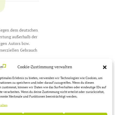
rliegen dem deutschen
wertung außerhalb der
igen Autors bzw.
mmerziellen Gebrauch
Cookie-Zustimmung verwalten
 Urheberrechte Dritter
ie trotzdem auf eine
ptimales Erlebnis zu bieten, verwenden wir Technologien wie Cookies, um
den Hinweis. Bei
mationen zu speichern und/oder darauf zuzugreifen. Wenn du diesen
 zustimmst, können wir Daten wie das Surfverhalten oder eindeutige IDs auf
end entfernen.
te verarbeiten. Wenn du deine Zustimmung nicht erteilst oder zurückziehst,
immte Merkmale und Funktionen beeinträchtigt werden.
walten