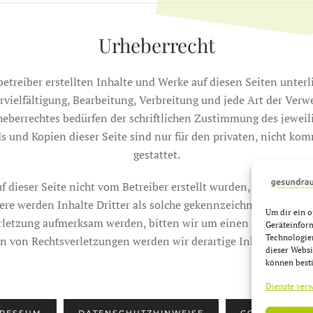
Urheberrecht
betreiber erstellten Inhalte und Werke auf diesen Seiten unte
rvielfältigung, Bearbeitung, Verbreitung und jede Art der Ver
eberrechtes bedürfen der schriftlichen Zustimmung des jeweil
ds und Kopien dieser Seite sind nur für den privaten, nicht ko
gestattet.
f dieser Seite nicht vom Betreiber erstellt wurden, werden die
ere werden Inhalte Dritter als solche gekennzeichnet. Sollten S
Um dir ein o
rletzung aufmerksam werden, bitten wir um einen entsprechen
Geräteinfor
Technologien
 von Rechtsverletzungen werden wir derartige Inhalte umgeh
dieser Websi
können best
Dienste ver